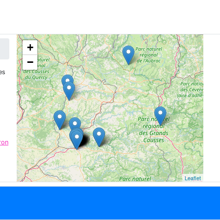
+
−
es
ron
Leaflet