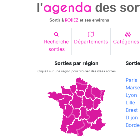
agenda
l'
des sor
RODEZ
Sortir à
et ses environs
Recherche
Départements
Catégories
sorties
Sorties par région
Sortie
Cliquez sur une région pour trouver des idées sorties
Paris
Marsei
Lyon
Lille
Brest
Dijon
Borde