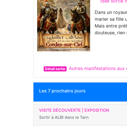
Idée sortie
Dans un royaum
marier sa fille
Mais entre pré
douteuse, rien
Autres manifestations au
Détail sortie
Les 7 prochains jours
VISITE DÉCOUVERTE | EXPOSITION
Sortir à
ALBI dans le Tarn