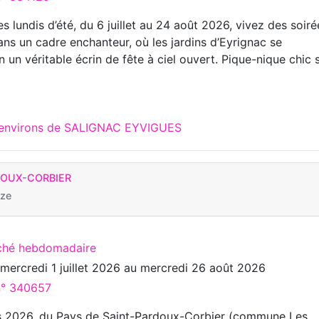
s lundis d’été, du 6 juillet au 24 août 2026, vivez des soiré
ans un cadre enchanteur, où les jardins d’Eyrignac se
 un véritable écrin de fête à ciel ouvert. Pique-nique chic 
x environs de SALIGNAC EYVIGUES
DOUX-CORBIER
èze
ché hebdomadaire
u
mercredi 1 juillet 2026
au
mercredi 26 août 2026
 n° 340657
fs 2026, du Pays de Saint-Pardoux-Corbier (commune Les