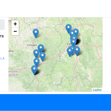
+
−
TTE
 LA
Leaflet