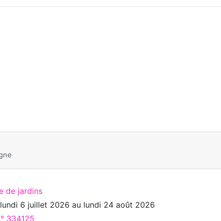
gne
e de jardins
u
lundi 6 juillet 2026
au
lundi 24 août 2026
n° 334125