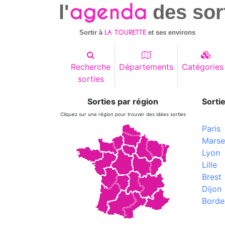
agenda
l'
des sor
LA TOURETTE
Sortir à
et ses environs
Recherche
Départements
Catégories
sorties
Sorties par région
Sortie
Cliquez sur une région pour trouver des idées sorties
Paris
Marsei
Lyon
Lille
Brest
Dijon
Borde