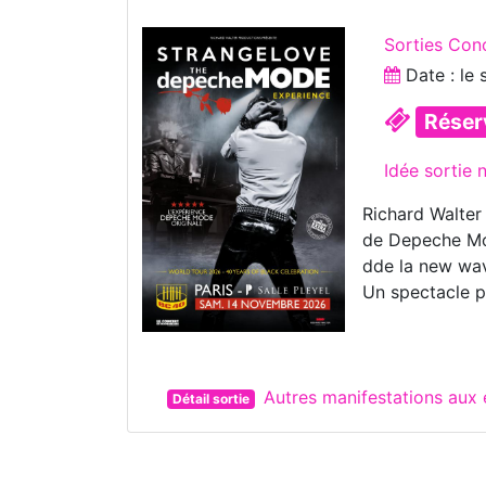
Sorties Con
Date : le
Réser
Idée sortie 
Richard Walter 
de Depeche Mod
dde la new wav
Un spectacle pu
Autres manifestations aux 
Détail sortie