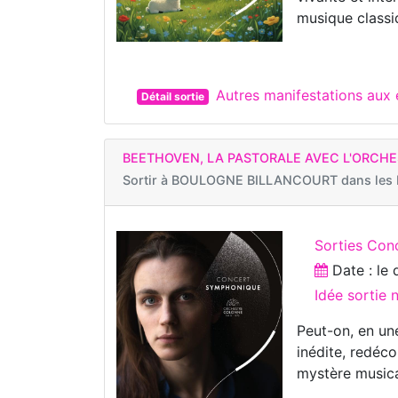
musique classi
Autres manifestations a
Détail sortie
BEETHOVEN, LA PASTORALE AVEC L'ORCH
Sortir à
BOULOGNE BILLANCOURT dans les H
Sorties Con
Date : le
Idée sortie
Peut-on, en un
inédite, redéco
mystère musica