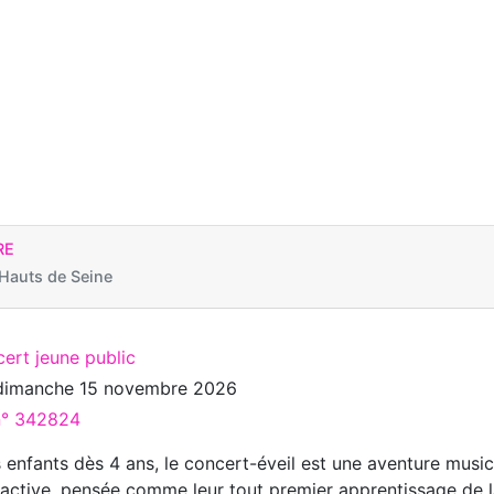
RE
auts de Seine
ert jeune public
dimanche 15 novembre 2026
 n° 342824
 enfants dès 4 ans, le concert-éveil est une aventure music
eractive, pensée comme leur tout premier apprentissage de 