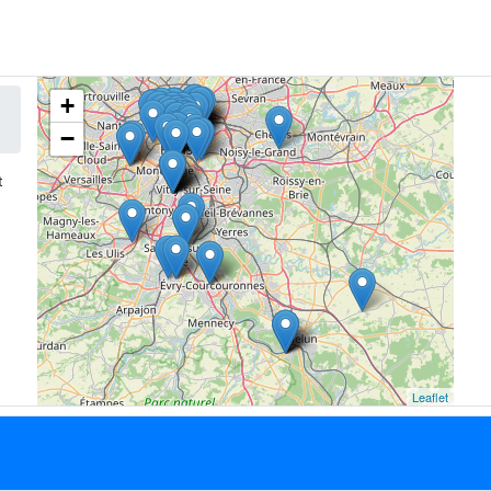
+
−
t
Leaflet