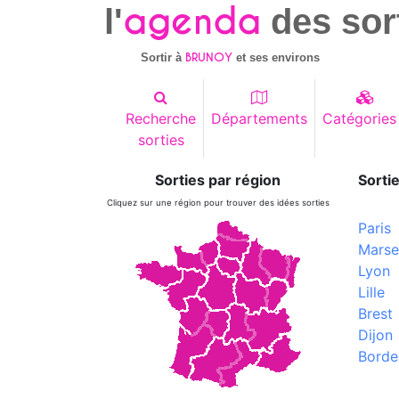
agenda
l'
des sor
BRUNOY
Sortir à
et ses environs
Recherche
Départements
Catégories
sorties
Sorties par région
Sortie
Cliquez sur une région pour trouver des idées sorties
Paris
Marsei
Lyon
Lille
Brest
Dijon
Borde