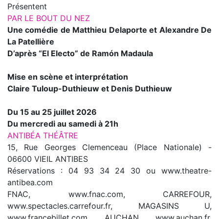
Présentent
PAR LE BOUT DU NEZ
Une comédie de Matthieu Delaporte et Alexandre De
La Patellière
D’après “El Electo” de Ramón Madaula
Mise en scène et interprétation
Claire Tuloup-Duthieuw et Denis Duthieuw
Du 15 au 25 juillet 2026
Du mercredi au samedi à 21h
ANTIBÉA THÉÂTRE
15, Rue Georges Clemenceau (Place Nationale) -
06600 VIEIL ANTIBES
Réservations : 04 93 34 24 30 ou www.theatre-
antibea.com
FNAC, www.fnac.com, CARREFOUR,
www.spectacles.carrefour.fr, MAGASINS U,
www.francebillet.com, AUCHAN, www.auchan.fr,