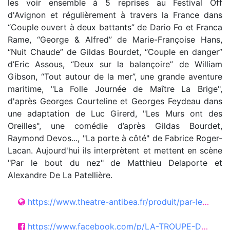
les voir ensemble à 5 reprises au Festival Off
d'Avignon et régulièrement à travers la France dans
“Couple ouvert à deux battants” de Dario Fo et Franca
Rame, “George & Alfred” de Marie-Françoise Hans,
“Nuit Chaude” de Gildas Bourdet, “Couple en danger”
d’Eric Assous, “Deux sur la balançoire” de William
Gibson, “Tout autour de la mer”, une grande aventure
maritime, "La Folle Journée de Maître La Brige",
d'après Georges Courteline et Georges Feydeau dans
une adaptation de Luc Girerd, "Les Murs ont des
Oreilles", une comédie d’après Gildas Bourdet,
Raymond Devos..., "La porte à côté" de Fabrice Roger-
Lacan. Aujourd'hui ils interprètent et mettent en scène
"Par le bout du nez" de Matthieu Delaporte et
Alexandre De La Patellière.
https://www.theatre-antibea.fr/produit/par-le-bout-du-nez/
https://www.facebook.com/p/LA-TROUPE-DU-RHUM-100063192101667/