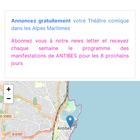
Annoncez gratuitement
votre Théâtre comique
dans les Alpes Maritimes
Abonnez vous à notre news letter et recevez
chaque semaine le programme des
manifestations de ANTIBES pour les 8 prochains
jours
+
−