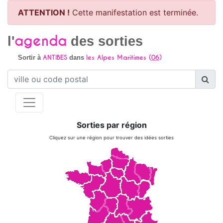
ATTENTION !
Cette manifestation est terminée.
agenda
l'
des sorties
ANTIBES
les Alpes Maritimes (
06
)
Sortir à
dans
Sorties par région
Cliquez sur une région pour trouver des idées sorties