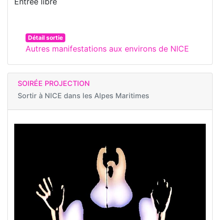
Entrée libre
Détail sortie
Autres manifestations aux environs de NICE
SOIRÉE PROJECTION
Sortir à
NICE dans les Alpes Maritimes