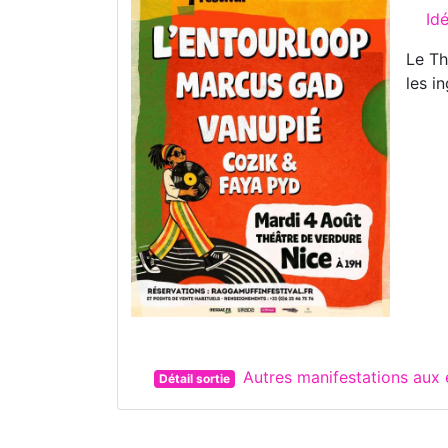
Id
Le Th
les i
Autres manifestations aux
Détail sortie