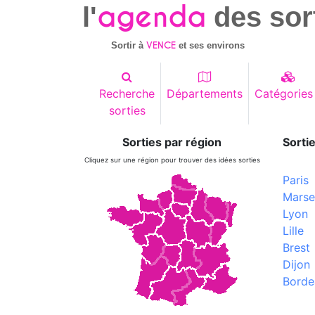
agenda
l'
des sor
VENCE
Sortir à
et ses environs
Recherche
Départements
Catégories
sorties
Sorties par région
Sortie
Cliquez sur une région pour trouver des idées sorties
Paris
Marsei
Lyon
Lille
Brest
Dijon
Borde