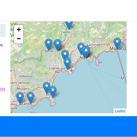
+
−
es
pes
Leaflet