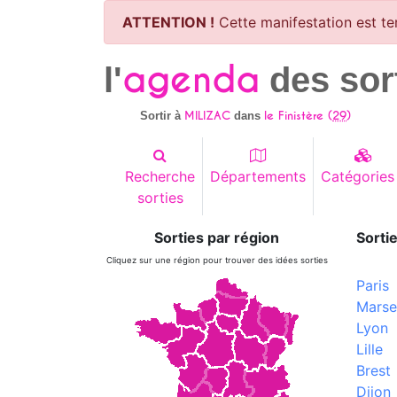
ATTENTION !
Cette manifestation est te
agenda
l'
des sor
MILIZAC
le Finistère (
29
)
Sortir à
dans
Recherche
Départements
Catégories
sorties
Sorties par région
Sortie
Cliquez sur une région pour trouver des idées sorties
Paris
Marsei
Lyon
Lille
Brest
Dijon