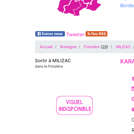
Borde
Suivez nous
Tweeter
flux RSS
Accueil
Bretagne
Finistère
(
29
)
MILIZAC
Sortir à
MILIZAC
KARA
dans le Finistère
O