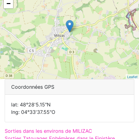
−
Leaflet
Coordonnées GPS
lat: 48°28'5.15"N
lng: 04°33'37.55"O
Sorties dans les environs de MILIZAC
Sorties Tatouages Ephémères dans le Finistère