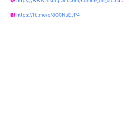
https://www.instagram.com/comite_de_labastide_st_pierre/
https://fb.me/e/8Q0NuEJP4