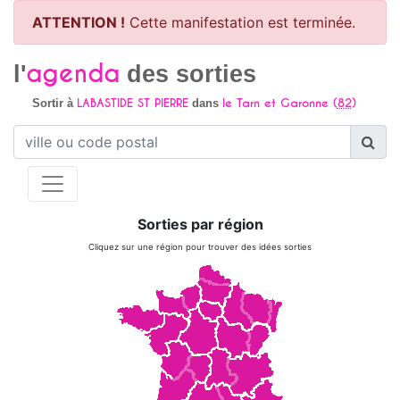
ATTENTION !
Cette manifestation est terminée.
agenda
l'
des sorties
LABASTIDE ST PIERRE
le Tarn et Garonne (
82
)
Sortir à
dans
Sorties par région
Cliquez sur une région pour trouver des idées sorties