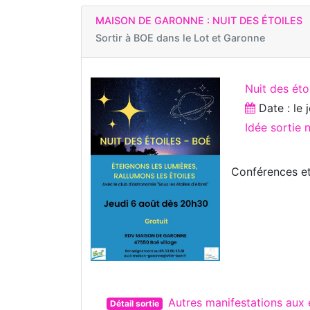
MAISON DE GARONNE : NUIT DES ÉTOILES
Sortir à
BOE dans le Lot et Garonne
Nuit des éto
Date : le
Idée sortie
Conférences et
Autres manifestations aux
Détail sortie