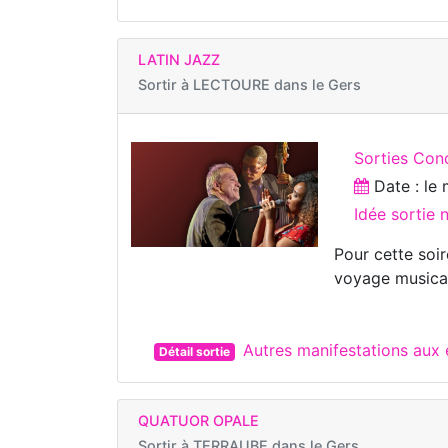
LATIN JAZZ
Sortir à
LECTOURE dans le Gers
Sorties Con
Date : le
Idée sortie
Pour cette soi
voyage musical,
Autres manifestations au
Détail sortie
QUATUOR OPALE
Sortir à
TERRAUBE dans le Gers