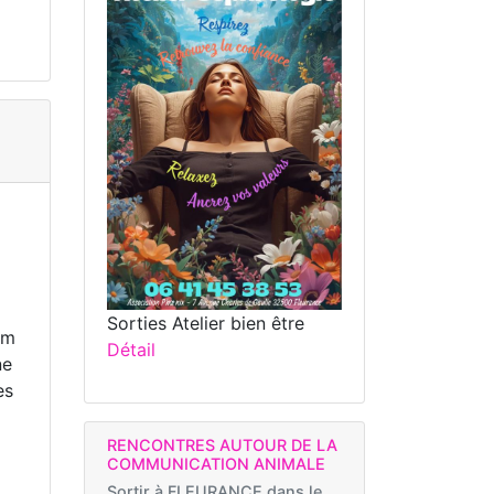
Sorties Atelier bien être
om
Détail
ne
es
RENCONTRES AUTOUR DE LA
COMMUNICATION ANIMALE
Sortir à
FLEURANCE dans le