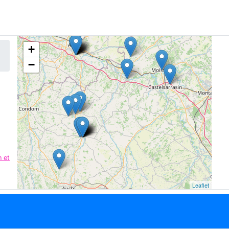
+
−
 et
Leaflet