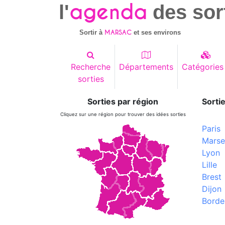
agenda
l'
des sor
MARSAC
Sortir à
et ses environs
Recherche
Départements
Catégories
sorties
Sorties par région
Sortie
Cliquez sur une région pour trouver des idées sorties
Paris
Marsei
Lyon
Lille
Brest
Dijon
Borde