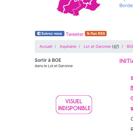
Borde
Suivez nous
Tweeter
flux RSS
Accueil
Aquitaine
Lot et Garonne
(
47
)
BO
Sortir à
BOE
INIT
dans le Lot et Garonne
S
O