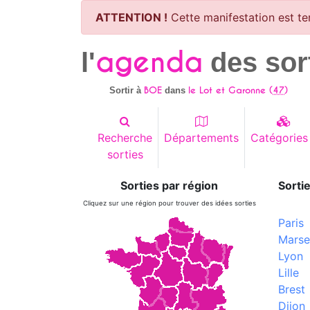
ATTENTION !
Cette manifestation est te
agenda
l'
des sor
BOE
le Lot et Garonne (
47
)
Sortir à
dans
Recherche
Départements
Catégories
sorties
Sorties par région
Sortie
Cliquez sur une région pour trouver des idées sorties
Paris
Marsei
Lyon
Lille
Brest
Dijon