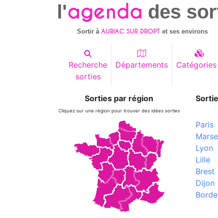
agenda
l'
des sor
AURIAC SUR DROPT
Sortir à
et ses environs
Recherche
Départements
Catégories
sorties
Sorties par région
Sortie
Cliquez sur une région pour trouver des idées sorties
Paris
Marsei
Lyon
Lille
Brest
Dijon
Borde