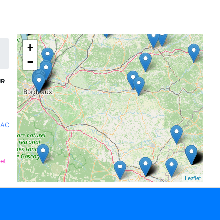
+
−
UR
IAC
 et
Leaflet