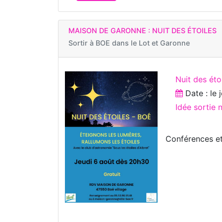
MAISON DE GARONNE : NUIT DES ÉTOILES
Sortir à
BOE dans le Lot et Garonne
Nuit des éto
Date : le
Idée sortie
Conférences et