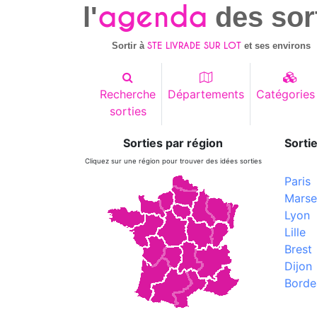
agenda
l'
des sor
STE LIVRADE SUR LOT
Sortir à
et ses environs
Recherche
Départements
Catégories
sorties
Sorties par région
Sortie
Cliquez sur une région pour trouver des idées sorties
Paris
Marsei
Lyon
Lille
Brest
Dijon
Borde