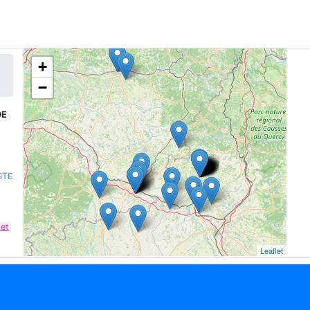
+
−
DE
STE
 et
Leaflet