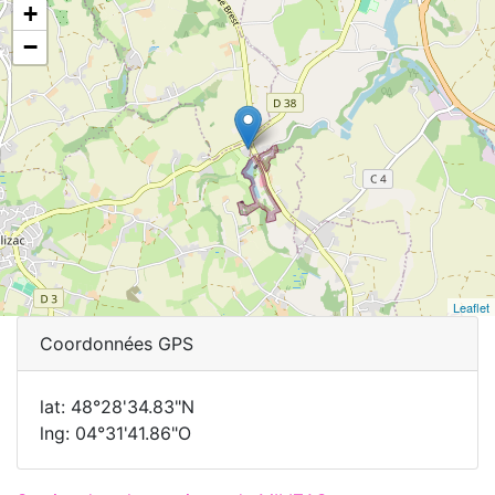
+
−
Leaflet
Coordonnées GPS
lat: 48°28'34.83"N
lng: 04°31'41.86"O