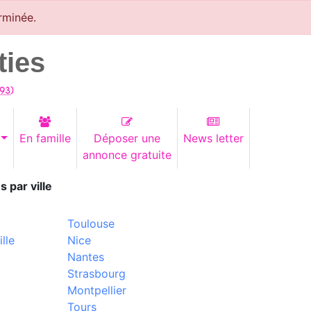
rminée.
ties
93
)
En famille
Déposer une
News letter
annonce gratuite
s par ville
Toulouse
lle
Nice
Nantes
Strasbourg
Montpellier
Tours