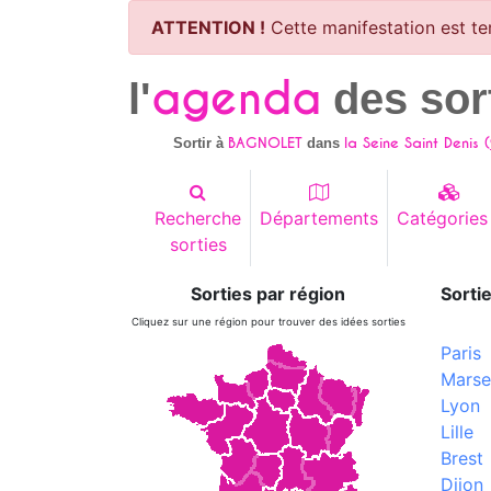
ATTENTION !
Cette manifestation est te
agenda
l'
des sor
BAGNOLET
la Seine Saint Denis (
Sortir à
dans
Recherche
Départements
Catégories
sorties
Sorties par région
Sortie
Cliquez sur une région pour trouver des idées sorties
Paris
Marsei
Lyon
Lille
Brest
Dijon