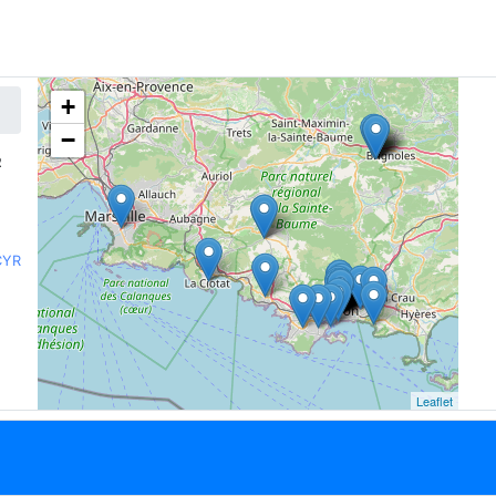
+
−
R
CYR
Leaflet