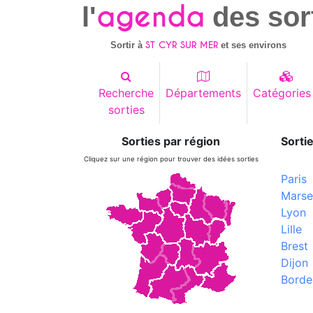
agenda
l'
des sor
ST CYR SUR MER
Sortir à
et ses environs
Recherche
Départements
Catégories
sorties
Sorties par région
Sortie
Cliquez sur une région pour trouver des idées sorties
Paris
Marsei
Lyon
Lille
Brest
Dijon
Borde