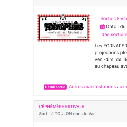
Sorties Fest
Date : d
Idée sortie 
Les FORNAPERIES
projections ple
ven.-dim. de 1
au chapeau av
Autres manifestations au
Détail sortie
L'ÉPHÉMÈRE ESTIVALE
Sortir à
TOULON dans le Var