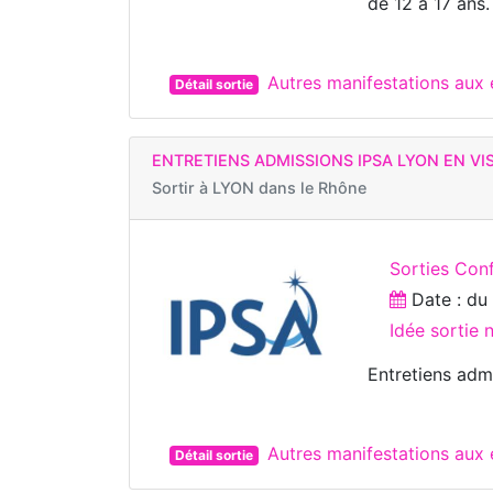
de 12 à 17 ans.
Autres manifestations au
Détail sortie
ENTRETIENS ADMISSIONS IPSA LYON EN V
Sortir à
LYON dans le Rhône
Sorties Con
Date : d
Idée sortie 
Entretiens admi
Autres manifestations aux
Détail sortie