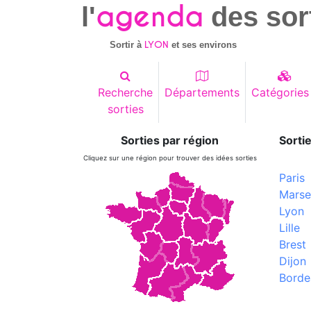
agenda
l'
des sor
LYON
Sortir à
et ses environs
Recherche
Départements
Catégories
sorties
Sorties par région
Sortie
Cliquez sur une région pour trouver des idées sorties
Paris
Marsei
Lyon
Lille
Brest
Dijon
Borde