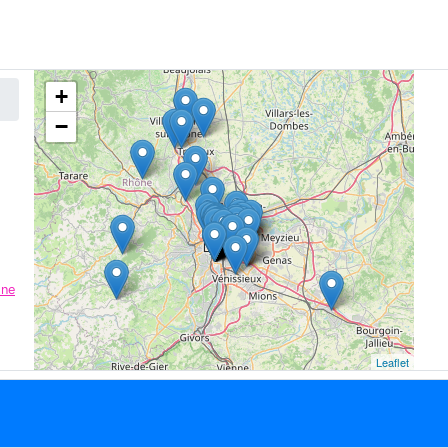
+
−
ône
Leaflet