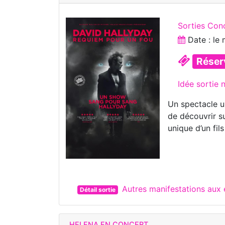
Sorties Con
Date : le
Réser
Idée sortie
Un spectacle u
de découvrir su
unique d’un fi
Autres manifestations aux
Détail sortie
HELENA EN CONCERT