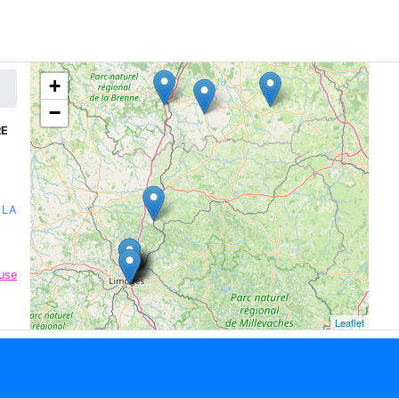
+
−
RE
 LA
use
Leaflet