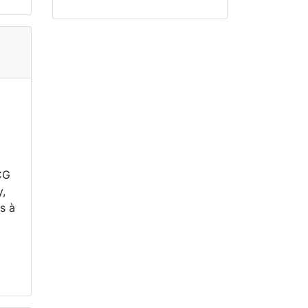
CG
y,
s à