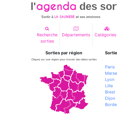
agenda
l'
des sor
LA SAUNIERE
Sortir à
et ses environs
Recherche
Départements
Catégories
sorties
Sorties par région
Sortie
Cliquez sur une région pour trouver des idées sorties
Paris
Marsei
Lyon
Lille
Brest
Dijon
Borde