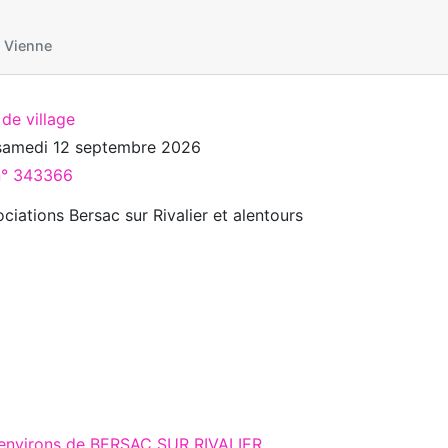
 Vienne
 de village
samedi 12 septembre 2026
 n° 343366
iations Bersac sur Rivalier et alentours
 environs de BERSAC SUR RIVALIER