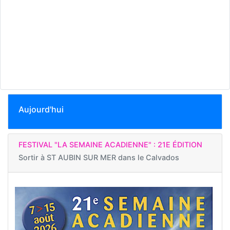
Aujourd'hui
FESTIVAL "LA SEMAINE ACADIENNE" : 21E ÉDITION
Sortir à
ST AUBIN SUR MER dans le Calvados