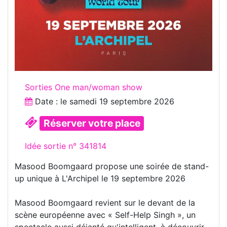
Sorties One man/woman show
Date : le
samedi 19 septembre 2026
Réserver votre place
Idée sortie n° 341814
Masood Boomgaard propose une soirée de stand-
up unique à L'Archipel le 19 septembre 2026
Masood Boomgaard revient sur le devant de la
scène européenne avec « Self-Help Singh », un
spectacle aussi déjanté qu'intelligent, à découvrir