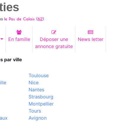
ties
le Pas de Calais (
62
)
ns
En famille
Déposer une
News letter
annonce gratuite
s par ville
Toulouse
lle
Nice
Nantes
Strasbourg
Montpellier
Tours
aux
Avignon