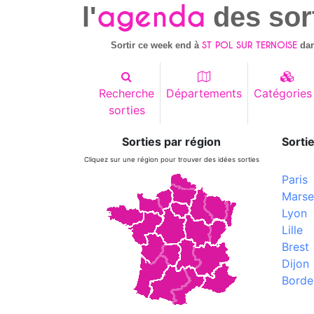
agenda
l'
des sor
ST POL SUR TERNOISE
Sortir ce week end à
da
Recherche
Départements
Catégories
sorties
Sorties par région
Sortie
Cliquez sur une région pour trouver des idées sorties
Paris
Marsei
Lyon
Lille
Brest
Dijon
Borde