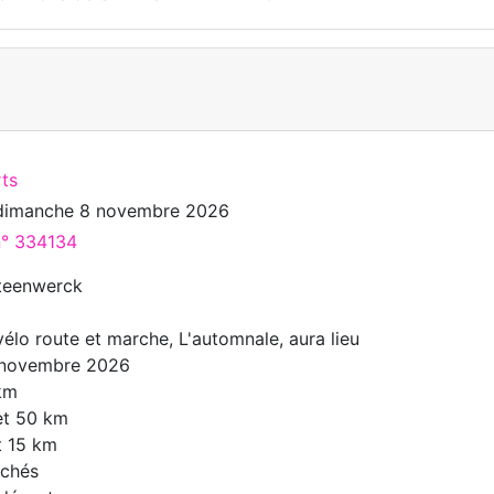
rts
dimanche 8 novembre 2026
n° 334134
Steenwerck
vélo route et marche, L'automnale, aura lieu
 novembre 2026
 km
et 50 km
t 15 km
échés