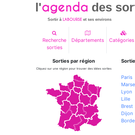
agenda
l'
des sor
LABOURSE
Sortir à
et ses environs
Recherche
Départements
Catégories
sorties
Sorties par région
Sortie
Cliquez sur une région pour trouver des idées sorties
Paris
Marsei
Lyon
Lille
Brest
Dijon
Borde