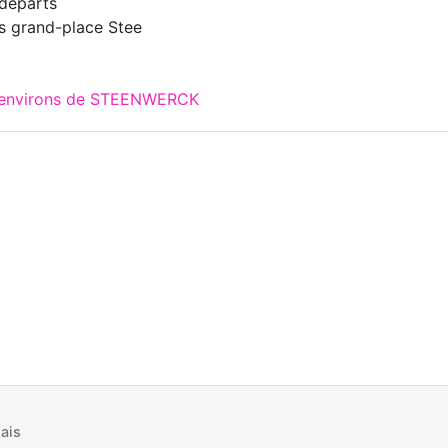
 départs
ts grand-place Stee
x environs de STEENWERCK
ais