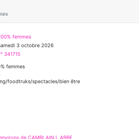
lais
100% femmes
samedi 3 octobre 2026
n° 341715
0% femmes
n
ing/foodtruks/spectacles/bien être
x environs de CAMBLAIN L ABBE