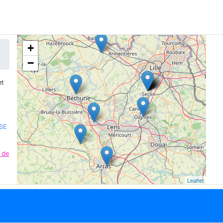
+
−
t
RSE
 de
Leaflet