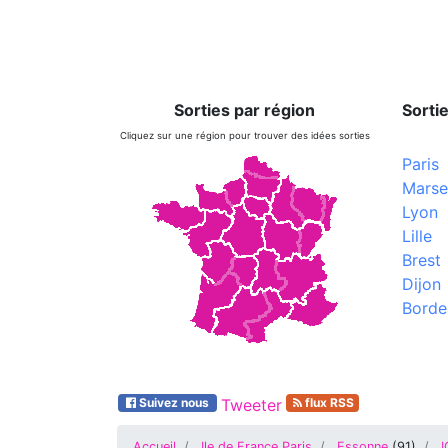
Sorties par région
Sortie
Cliquez sur une région pour trouver des idées sorties
Paris
Marsei
Lyon
Lille
Brest
Dijon
Borde
Suivez nous
Tweeter
flux RSS
Accueil
Ile de France Paris
Essonne
(
91
)