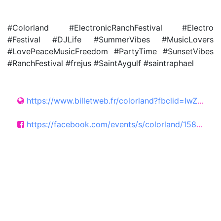
#Colorland #ElectronicRanchFestival #Electro
#Festival #DJLife #SummerVibes #MusicLovers
#LovePeaceMusicFreedom #PartyTime #SunsetVibes
#RanchFestival #frejus #SaintAygulf #saintraphael
https://www.billetweb.fr/colorland?fbclid=IwZnRzaASstPNleHRuA2FlbQIxMQBzcnRjBmFwcF9pZAo2NjI4NTY4Mzc5AAEegFI-Gg1ZbWmi6LuTtkoj0cv8C6ybXFYFQXN_Ynzk3jZbAJxaYoEUjWetQTI_aem_uzn28rCsAoPw0W3p6n6rnA
https://facebook.com/events/s/colorland/1586996459649683/