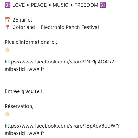
☮️ LOVE • PEACE • MUSIC • FREEDOM ☮️
📅 25 juillet
📍 Colorland – Electronic Ranch Festival
Plus d’informations ici,
👉🏻
https://www.facebook.com/share/1Nv1jiAGA1/?
mibextid=wwXIfr
Entrée gratuite !
Réservation,
👉🏻
https://www.facebook.com/share/18pAcv6o9W/?
mibextid=wwXIfr