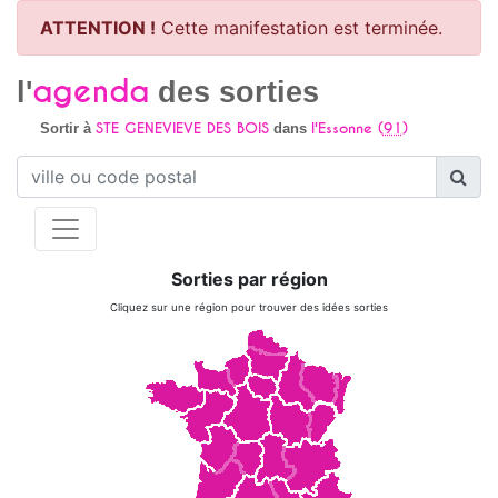
ATTENTION !
Cette manifestation est terminée.
agenda
l'
des sorties
STE GENEVIEVE DES BOIS
l'Essonne (
91
)
Sortir à
dans
Sorties par région
Cliquez sur une région pour trouver des idées sorties