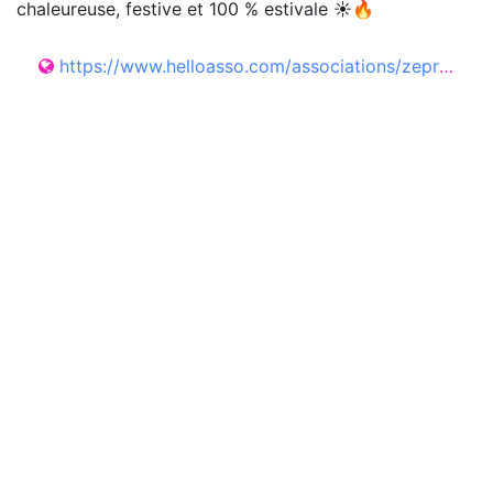
chaleureuse, festive et 100 % estivale ☀️🔥
https://www.helloasso.com/associations/zeprodnextdoor/evenements/summer-vibes-soiree-dansante-2