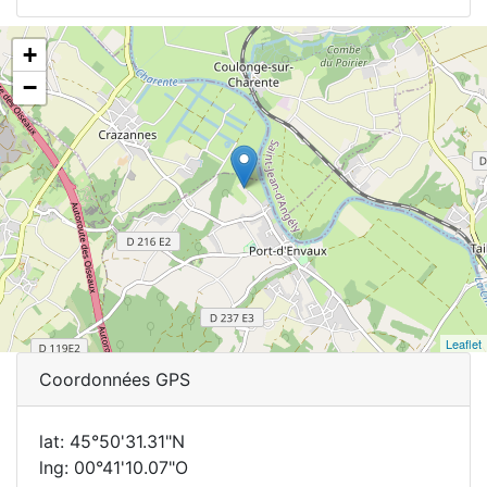
+
−
Leaflet
Coordonnées GPS
lat: 45°50'31.31"N
lng: 00°41'10.07"O