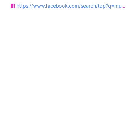
https://www.facebook.com/search/top?q=mus%C3%A9e%20agricole%20de%20botans