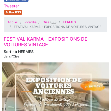
Tweeter
flux RSS
Accueil
Picardie
Oise
(
60
)
HERMES
FESTIVAL KARMA - EXPOSITIONS DE VOITURES VINTAGE
FESTIVAL KARMA - EXPOSITIONS DE
VOITURES VINTAGE
Sortir à
HERMES
dans l'Oise