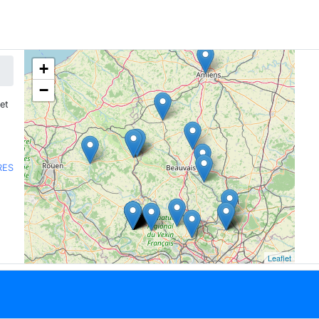
+
−
et
RES
Leaflet