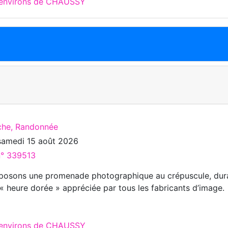
x environs de CHAUSSY
che, Randonnée
samedi 15 août 2026
n° 339513
posons une promenade photographique au crépuscule, dur
« heure dorée » appréciée par tous les fabricants d’image.
x environs de CHAUSSY