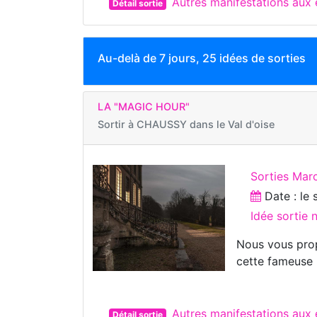
Autres manifestations au
Détail sortie
Au-delà de 7 jours, 25 idées de sorties
LA "MAGIC HOUR"
Sortir à
CHAUSSY dans le Val d'oise
Sorties Mar
Date : le
Idée sortie 
Nous vous pro
cette fameuse 
Autres manifestations au
Détail sortie