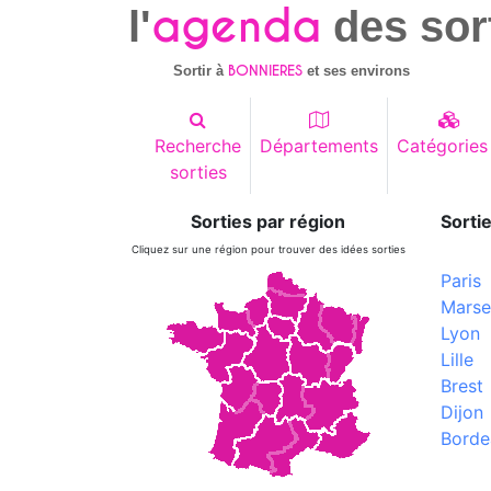
agenda
l'
des sor
BONNIERES
Sortir à
et ses environs
Recherche
Départements
Catégories
sorties
Sorties par région
Sortie
Cliquez sur une région pour trouver des idées sorties
Paris
Marsei
Lyon
Lille
Brest
Dijon
Borde