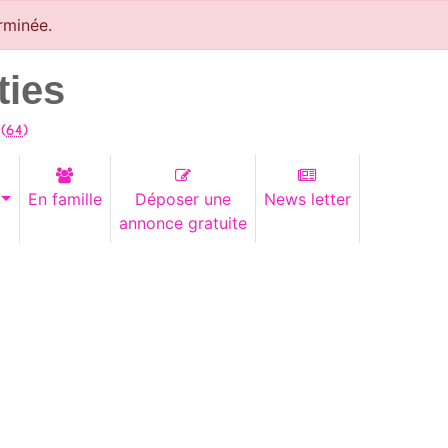
rminée.
ties
(
64
)
En famille
Déposer une
News letter
annonce gratuite