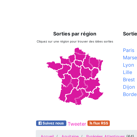
Sorties par région
Sortie
Cliquez sur une région pour trouver des idées sorties
Paris
Marsei
Lyon
Lille
Brest
Dijon
Borde
Suivez nous
Tweeter
flux RSS
Accueil
Aquitaine
Pyrénées Atlantiques
(
64
)