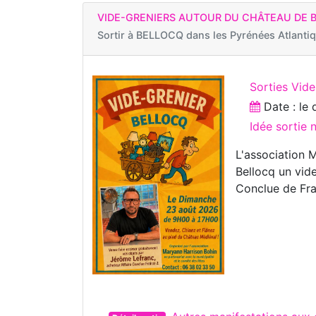
VIDE-GRENIERS AUTOUR DU CHÂTEAU DE 
Sortir à
BELLOCQ dans les Pyrénées Atlanti
Sorties Vide
Date : le
Idée sortie
L'association 
Bellocq un vid
Conclue de Fra