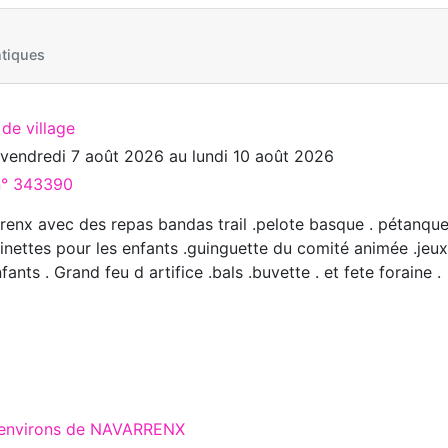
tiques
 de village
u
vendredi 7 août 2026
au
lundi 10 août 2026
 n° 343390
renx avec des repas bandas trail .pelote basque . pétanque
tinettes pour les enfants .guinguette du comité animée .jeu
fants . Grand feu d artifice .bals .buvette . et fete foraine .
x environs de NAVARRENX