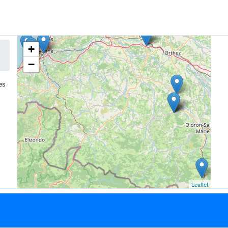
+
−
es
Leaflet