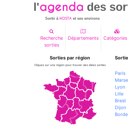
agenda
l'
des sor
HOSTA
Sortir à
et ses environs
Recherche
Départements
Catégories
sorties
Sorties par région
Sortie
Cliquez sur une région pour trouver des idées sorties
Paris
Marsei
Lyon
Lille
Brest
Dijon
Borde