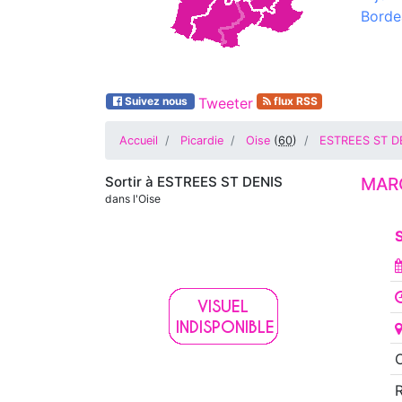
Borde
Suivez nous
Tweeter
flux RSS
Accueil
Picardie
Oise
(
60
)
ESTREES ST D
Sortir à
ESTREES ST DENIS
MARC
dans l'Oise
S
O