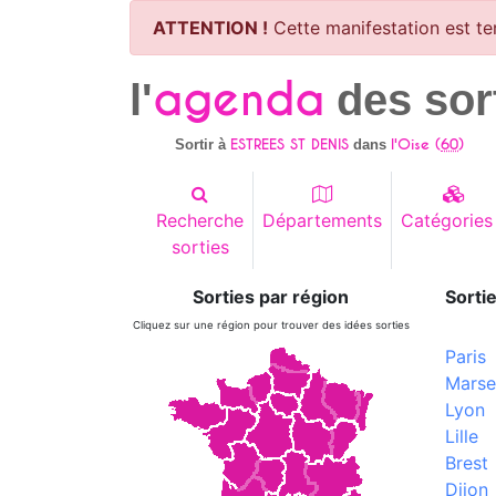
ATTENTION !
Cette manifestation est te
agenda
l'
des sor
ESTREES ST DENIS
l'Oise (
60
)
Sortir à
dans
Recherche
Départements
Catégories
sorties
Sorties par région
Sortie
Cliquez sur une région pour trouver des idées sorties
Paris
Marsei
Lyon
Lille
Brest
Dijon