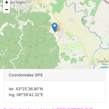
+
−
Leaflet
Coordonnées GPS
lat: 43°25'36.90"N
lng: 06°39'42.32"E