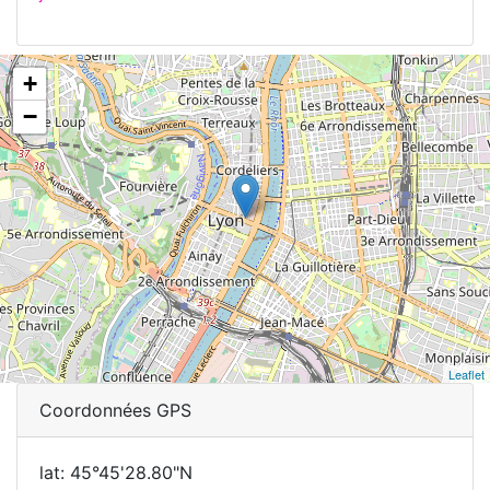
+
−
Leaflet
Coordonnées GPS
lat: 45°45'28.80"N