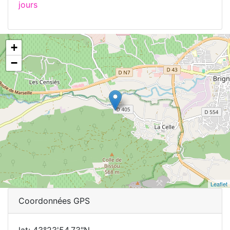
jours
+
−
Leaflet
Coordonnées GPS
lat: 43°23'54.73"N