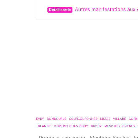
Autres manifestations aux 
Détail sortie
EVRY
BONDOUFLE
COURCOURONNES
LISSES
VILLABE
CORB
BLANDY
MORIGNY CHAMPIGNY
BROUY
MESPUITS
BRIERES L
Proposer une sortie
Mentions légales
I