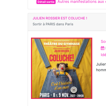
Autres manifestations a
Détail sortie
JULIEN ROSSIER EST COLUCHE !
Sortir à
PARIS dans Paris
So
Id
Julie
homma