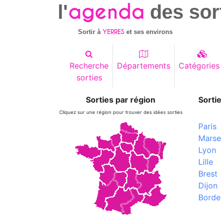
agenda
l'
des sor
YERRES
Sortir à
et ses environs
Recherche
Départements
Catégories
sorties
Sorties par région
Sortie
Cliquez sur une région pour trouver des idées sorties
Paris
Marsei
Lyon
Lille
Brest
Dijon
Borde