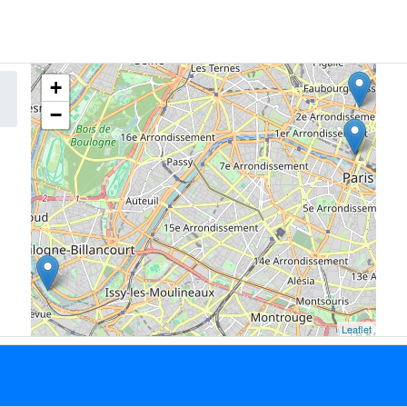
+
−
Leaflet