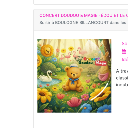
CONCERT DOUDOU & MAGIE · ÉDOU ET LE 
Sortir à
BOULOGNE BILLANCOURT dans les H
So
Id
A tra
class
inoub