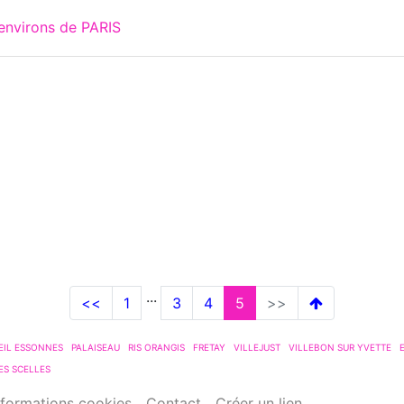
environs de PARIS
...
<<
1
3
4
5
>>
EIL ESSONNES
PALAISEAU
RIS ORANGIS
FRETAY
VILLEJUST
VILLEBON SUR YVETTE
ES SCELLES
nformations cookies
Contact
Créer un lien