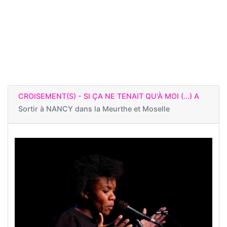
CROISEMENT(S) - SI ÇA NE TENAIT QU'À MOI (...) A
Sortir à
NANCY dans la Meurthe et Moselle