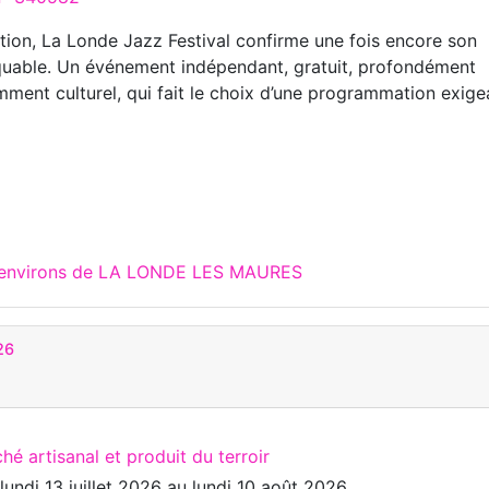
ition, La Londe Jazz Festival confirme une fois encore son
quable. Un événement indépendant, gratuit, profondément
ment culturel, qui fait le choix d’une programmation exige
x environs de LA LONDE LES MAURES
26
hé artisanal et produit du terroir
u
lundi 13 juillet 2026
au
lundi 10 août 2026