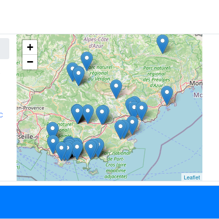
+
−
t
C
Leaflet