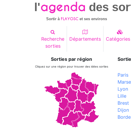
agenda
l'
des sor
FLAYOSC
Sortir à
et ses environs
Recherche
Départements
Catégories
sorties
Sorties par région
Sortie
Cliquez sur une région pour trouver des idées sorties
Paris
Marsei
Lyon
Lille
Brest
Dijon
Borde