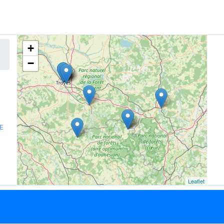
+
−
CE
Leaflet