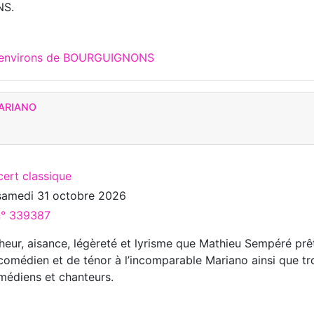
S.
x environs de BOURGUIGNONS
MARIANO
cert classique
samedi 31 octobre 2026
 n° 339387
heur, aisance, légèreté et lyrisme que Mathieu Sempéré prê
 comédien et de ténor à l’incomparable Mariano ainsi que tr
médiens et chanteurs.