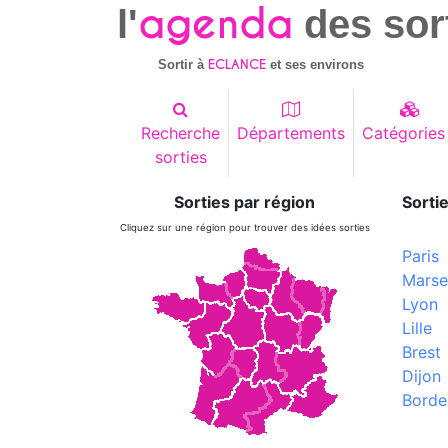
agenda
l'
des sor
ECLANCE
Sortir à
et ses environs
Recherche
Départements
Catégories
sorties
Sorties par région
Sortie
Cliquez sur une région pour trouver des idées sorties
Paris
Marsei
Lyon
Lille
Brest
Dijon
Borde