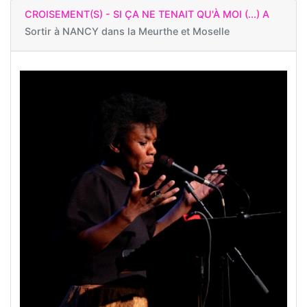
CROISEMENT(S) - SI ÇA NE TENAIT QU'À MOI (...) A
Sortir à
NANCY dans la Meurthe et Moselle