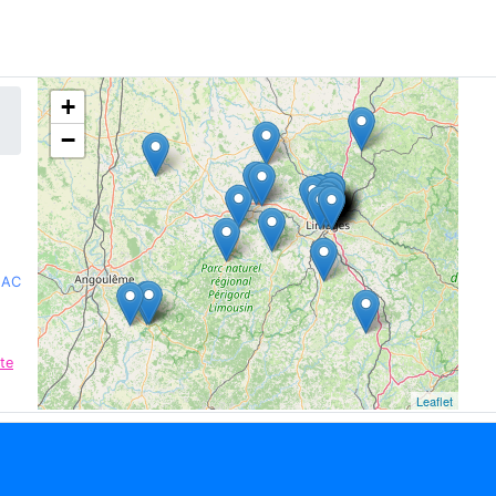
+
−
LAC
te
Leaflet