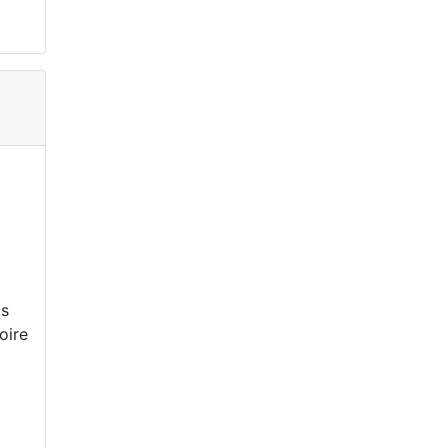
is
oire