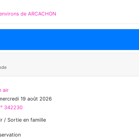
x environs de ARCACHON
nde
 air
mercredi 19 août 2026
 n° 342230
r / Sortie en famille
servation