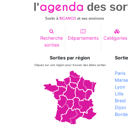
agenda
l'
des sor
BIGANOS
Sortir à
et ses environs
Recherche
Départements
Catégories
sorties
Sorties par région
Sortie
Cliquez sur une région pour trouver des idées sorties
Paris
Marsei
Lyon
Lille
Brest
Dijon
Borde