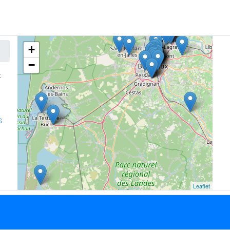
+
−
t
S
Leaflet