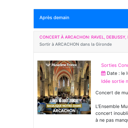
Après demain
CONCERT À ARCACHON: RAVEL, DEBUSSY, 
Sortir à
ARCACHON dans la Gironde
Sorties Con
Date : le
Idée sortie 
Concert de mus
L’Ensemble Mus
concert inoubl
à ne pas manqu