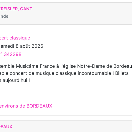
KREISLER, CANT
onde
cert classique
samedi 8 août 2026
 n° 342298
nsemble Musicâme France à l'église Notre-Dame de Bordea
able concert de musique classique incontournable ! Billets
 aujourd'hui !
x environs de BORDEAUX
DEAUX