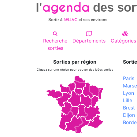
agenda
l'
des sor
BELLAC
Sortir à
et ses environs
Recherche
Départements
Catégories
sorties
Sorties par région
Sortie
Cliquez sur une région pour trouver des idées sorties
Paris
Marsei
Lyon
Lille
Brest
Dijon
Borde