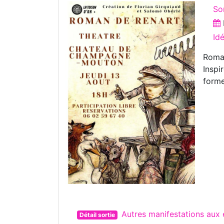
So
Id
Roman
Inspi
forme
Autres manifestations a
Détail sortie