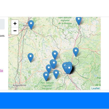
+
−
ses
te
Leaflet