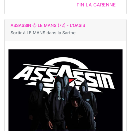
PIN LA GARENNE
ASSASSIN @ LE MANS (72) - L’OASIS
Sortir à
LE MANS dans la Sarthe