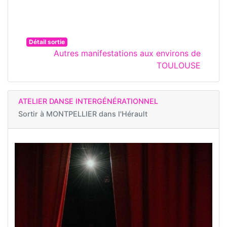
Détail sortie
Autres manifestations aux environs de
TOULOUSE
ATELIER DANSE INTERGÉNÉRATIONNEL
Sortir à
MONTPELLIER dans l'Hérault