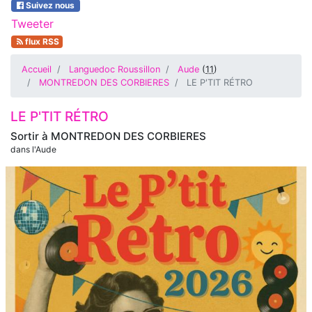
Suivez nous
Tweeter
flux RSS
Accueil
Languedoc Roussillon
Aude
(
11
)
MONTREDON DES CORBIERES
LE P'TIT RÉTRO
LE P'TIT RÉTRO
Sortir à
MONTREDON DES CORBIERES
dans l'Aude