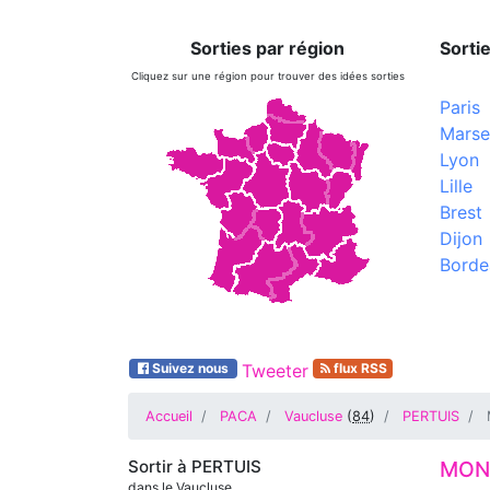
Sorties par région
Sortie
Cliquez sur une région pour trouver des idées sorties
Paris
Marsei
Lyon
Lille
Brest
Dijon
Borde
Suivez nous
Tweeter
flux RSS
Accueil
PACA
Vaucluse
(
84
)
PERTUIS
Sortir à
PERTUIS
MON 
dans le Vaucluse