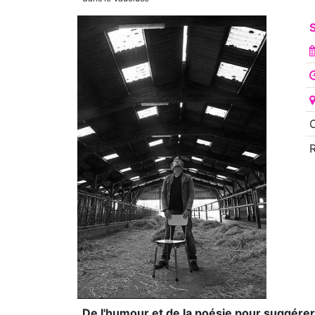
S
O
De l'humour et de la poésie pour suggérer 