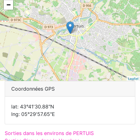
−
Leaflet
Coordonnées GPS
lat: 43°41'30.88"N
lng: 05°29'57.65"E
Sorties dans les environs de PERTUIS