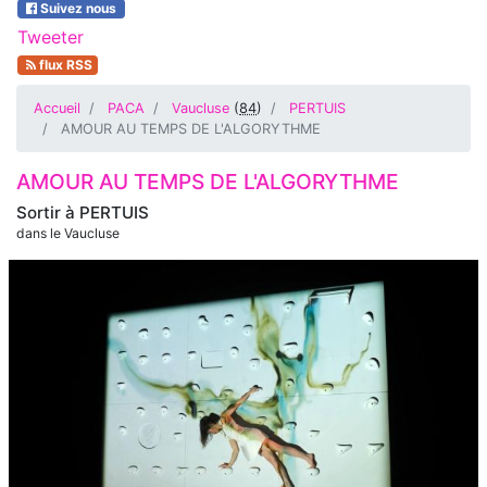
Suivez nous
Tweeter
flux RSS
Accueil
PACA
Vaucluse
(
84
)
PERTUIS
AMOUR AU TEMPS DE L'ALGORYTHME
AMOUR AU TEMPS DE L'ALGORYTHME
Sortir à
PERTUIS
dans le Vaucluse