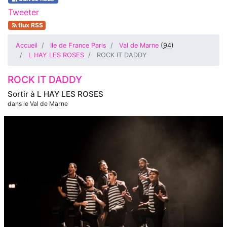
Tweeter
flux RSS
Accueil
Ile de France Paris
Val de Marne
(
94
)
L HAY LES ROSES
ROCK IT DADDY
ROCK IT DADDY
Sortir à
L HAY LES ROSES
dans le Val de Marne