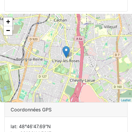
+
−
Leaflet
Coordonnées GPS
lat: 48°46'47.69"N