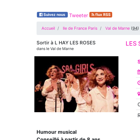
Suivez nous
Tweeter
flux RSS
Accueil
Ile de France Paris
Val de Marne
(
94
)
Sortir à
L HAY LES ROSES
LES 
dans le Val de Marne
S
O
Humour musical
Conseillé à partir de 8 ans