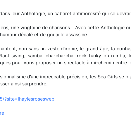
dans leur Anthologie, un cabaret antimorosité qui se devrai
ns, une vingtaine de chansons… Avec cette Anthologie ou 
humour décalé et de gouaille assassine.
chantent, non sans un zeste d’ironie, le grand âge, la confu
êlant swing, samba, cha-cha-cha, rock funky ou rumba, l
lesques pour vous proposer un spectacle à mi-chemin entre l
sionnalisme d’une impeccable précision, les Sea Girls se pl
isser ainsi surprendre.
ie5/?site=lhaylesrosesweb
re