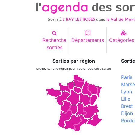
agenda
l'
des sor
L HAY LES ROSES
le Val de Marn
Sortir à
dans
Recherche
Départements
Catégories
sorties
Sorties par région
Sortie
Cliquez sur une région pour trouver des idées sorties
Paris
Marsei
Lyon
Lille
Brest
Dijon
Borde